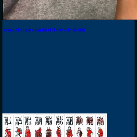
Hướng dẫn cách đánh bài tá lả đơn giản dễ hiểu