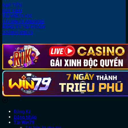
NẠP TIỀN
RÚT TIỀN
TẢI WIN79 IOS
TẢI WIN79 ANDROID
ĐĂNG KÝ TÀI KHOẢN
CASINO WIN79
Đăng Ký
Đăng Nhập
Tải Win79
Tải Win79 cho Ios