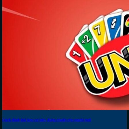
Cách đánh bài Uno cơ bản, đúng chuẩn cho người mới