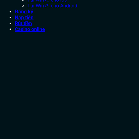
Tải Win79 cho Android
Đăng ký
Nạp tiền
Rút tiền
Casino online