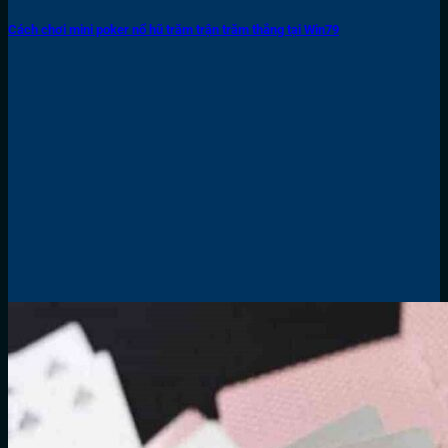
Cách chơi mini poker nổ hũ trăm trận trăm thắng tại Win79