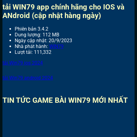
tải WIN79 app chính hãng cho IOS và
ANdroid (cập nhật hàng ngày)
Phiên bản 3.4.2
Dung lượng: 112 MB
Ngày cập nhật: 20/9/2023
Nhà phát hành:
WIN79
Lượt tải: 111,332
tải Win79 ios 2024
tải Win79 android 2024
TIN TỨC GAME BÀI WIN79 MỚI NHẤT