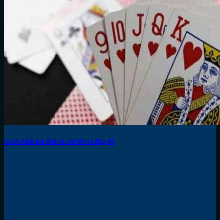
Cách đánh bài đếm lá chi tiết và đầy đủ