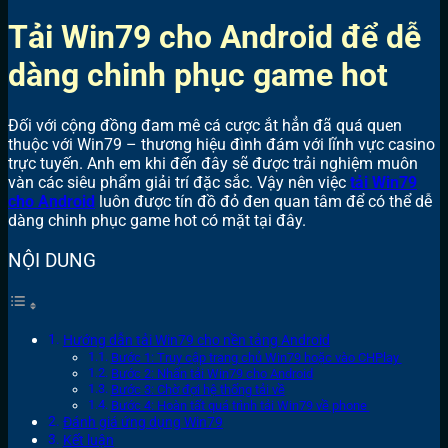
Tải Win79 cho Android để dễ
dàng chinh phục game hot
Đối với cộng đồng đam mê cá cược ắt hẳn đã quá quen
thuộc với Win79 – thương hiệu đình đám với lĩnh vực casino
trực tuyến. Anh em khi đến đây sẽ được trải nghiệm muôn
vàn các siêu phẩm giải trí đặc sắc. Vậy nên việc
tải Win79
cho Android
luôn được tín đồ đỏ đen quan tâm để có thể dễ
dàng chinh phục game hot có mặt tại đây.
NỘI DUNG
Hướng dẫn tải Win79 cho nền tảng Android
Bước 1: Truy cập trang chủ Win79 hoặc vào CHPlay
Bước 2: Nhấn tải Win79 cho Android
Bước 3: Chờ đợi hệ thống tải về
Bước 4: Hoàn tất quá trình tải Win79 về phone
Đánh giá ứng dụng Win79
Kết luận