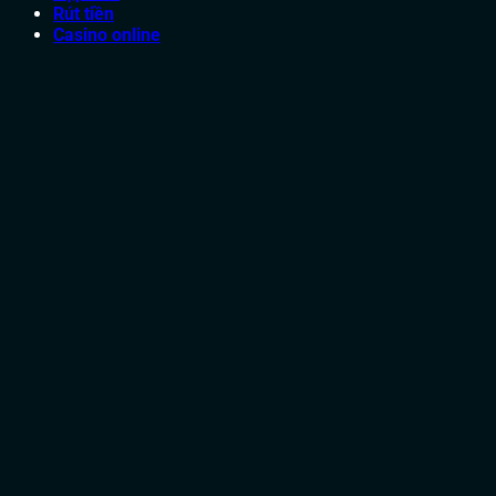
Rút tiền
Casino online