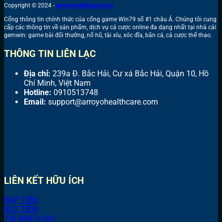
Copyright © 2024 -
arroyohealthcare.com
Cổng thông tin chính thức của cổng game Win79 số #1 châu Á. Chúng tôi cung
cấp các thông tin về sản phẩm, dịch vụ cá cược online đa dạng nhất tại nhà cái
gemwin: game bài đổi thưởng, nổ hũ, tài xỉu, xóc đĩa, bắn cá, cá cược thể thao.
THÔNG TIN LIÊN LẠC
Địa chỉ:
239a Đ. Bắc Hải, Cư xá Bắc Hải, Quận 10, Hồ
Chí Minh, Việt Nam
Hotline:
0910513748
Email:
support
@arroyohealthcare.com
LIÊN KẾT HỮU ÍCH
NẠP TIỀN
RÚT TIỀN
TẢI WIN79 IOS