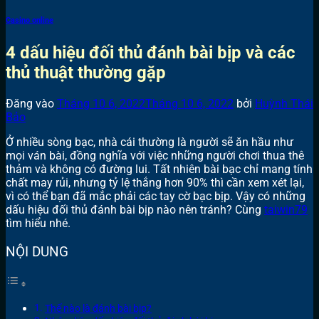
Casino online
4 dấu hiệu đối thủ đánh bài bịp và các
thủ thuật thường gặp
Đăng vào
Tháng 10 6, 2022
Tháng 10 6, 2022
bởi
Huỳnh Thái
Bảo
Ở nhiều sòng bạc, nhà cái thường là người sẽ ăn hầu như
mọi ván bài, đồng nghĩa với việc những người chơi thua thê
thảm và không có đường lui. Tất nhiên bài bạc chỉ mang tính
chất may rủi, nhưng tỷ lệ thắng hơn 90% thì cần xem xét lại,
vì có thể bạn đã mắc phải các tay cờ bạc bịp. Vậy có những
dấu hiệu đối thủ đánh bài bịp nào nên tránh? Cùng
taiwin79
tìm hiểu nhé.
NỘI DUNG
Thế nào là đánh bài bịp?