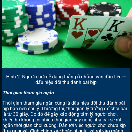
Hình 2: Người chơi dễ dàng thắng ở những ván đầu tiên –
dấu hiệu đối thủ đánh bài bịp
Thời gian tham gia ngắn
Thời gian tham gia ngắn cũng là dấu hiệu đối thủ đánh bài
bịp bạn nên chú ý. Thường thì, thời gian lý tưởng để chơi bài
là từ 30 giây. Do đó để gây xáo động tâm lý người chơi,
khiến họ không có nhiều thời gian suy nghĩ, nhà cái sẽ rút
ngắn thời gian chơi xuống. Dẫn tới việc người chơi chưa kịp
đưa ra quyết định chính xác hoặc bị quíu, và rơi vào mánh