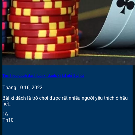
Tìm hiểu cách đánh bài xì dách/xì lát chỉ 5 phút
Tháng 10 16, 2022
Bài xì dách là trò chơi được rất nhiều người yêu thích ở hầu
hết...
16
Th10