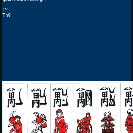
12
Th9