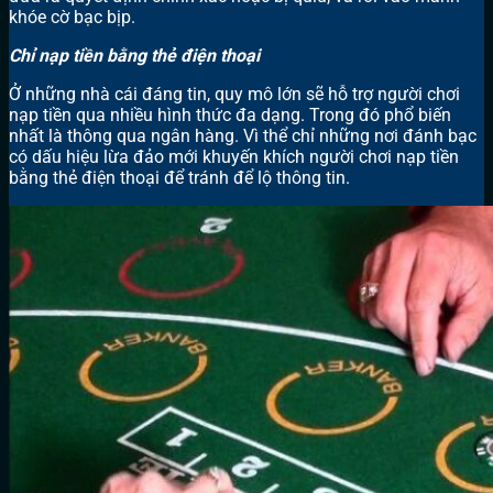
khóe cờ bạc bịp.
Chỉ nạp tiền bằng thẻ điện thoại
Ở những nhà cái đáng tin, quy mô lớn sẽ hỗ trợ người chơi
nạp tiền qua nhiều hình thức đa dạng. Trong đó phổ biến
nhất là thông qua ngân hàng. Vì thể chỉ những nơi đánh bạc
có dấu hiệu lừa đảo mới khuyến khích người chơi nạp tiền
bằng thẻ điện thoại để tránh để lộ thông tin.