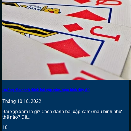
Hướng dẫn cách đánh bài xập xám/mậu binh đầy đủ
Tháng 10 18, 2022
Bài xập xám là gì? Cách đánh bài xập xám/mậu binh như
thế nào? Để...
18