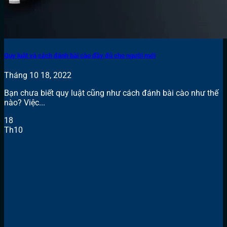
Quy luật và cách đánh bài cào đầy đủ cho người mới
Tháng 10 18, 2022
Bạn chưa biết quy luật cũng như cách đánh bài cào như thế
nào? Việc...
18
Th10