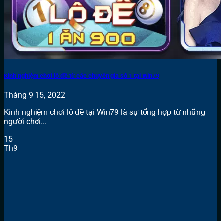
Kinh nghiệm chơi lô đề từ các chuyên gia số 1 tại Win79
Tháng 9 15, 2022
Kinh nghiệm chơi lô đề tại Win79 là sự tổng hợp từ những
người chơi...
15
Th9