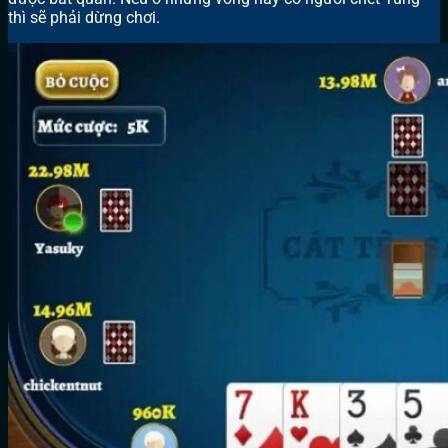
thì sẽ phải dừng chơi.