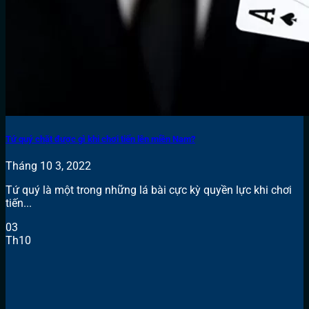
Tứ quý chặt được gì khi chơi tiến lên miền Nam?
Tháng 10 3, 2022
Tứ quý là một trong những lá bài cực kỳ quyền lực khi chơi
tiến...
03
Th10