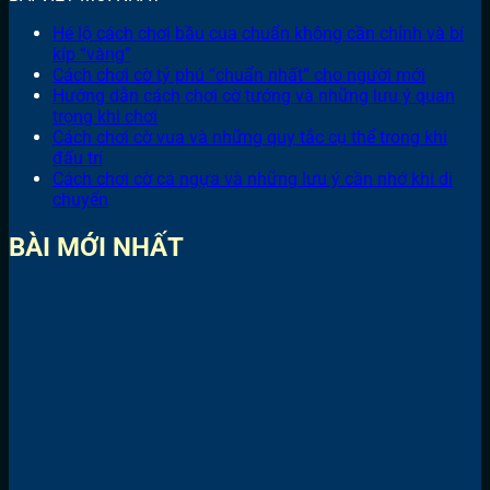
Hé lộ cách chơi bầu cua chuẩn không cần chỉnh và bí
kíp “vàng”
Cách chơi cờ tỷ phú “chuẩn nhất” cho người mới
Hướng dẫn cách chơi cờ tướng và những lưu ý quan
trọng khi chơi
Cách chơi cờ vua và những quy tắc cụ thể trong khi
đấu trí
Cách chơi cờ cá ngựa và những lưu ý cần nhớ khi di
chuyển
BÀI MỚI NHẤT