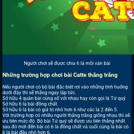
Người chơi sẽ được chia 6 lá mỗi ván bài
Những trường hợp chơi bài Catte thắng trắng
Nếu người chơi có bộ bài đặc biệt rơi vào những tình huống
dưới đây thì sẽ thắng ngay lập tức.
Sở hữu 4 quân bài cùng số với nhau hay còn gọi là Tứ quý
Sở hữu 6 lá bài đồng chất
Sở hữu 6 lá bài có giá trị nhỏ hơn 6 như các lá 2 đến 5.
Với trường hợp có nhiều người thắng trắng giống nhau thì sẽ
ưu tiên mức độ. Bộ bài Tứ quý sẽ được ưu tiên thắng nhất
sau đó mới đến bài có 6 lá đồng chất và cuối cùng là bài có
6 lá bài đều nhỏ hơn 6.