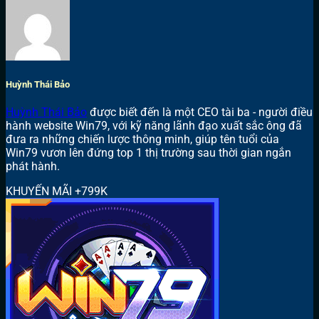
Huỳnh Thái Bảo
Huỳnh Thái Bảo
được biết đến là một CEO tài ba - người điều
hành website Win79, với kỹ năng lãnh đạo xuất sắc ông đã
đưa ra những chiến lược thông minh, giúp tên tuổi của
Win79 vươn lên đứng top 1 thị trường sau thời gian ngắn
phát hành.
KHUYẾN MÃI +799K