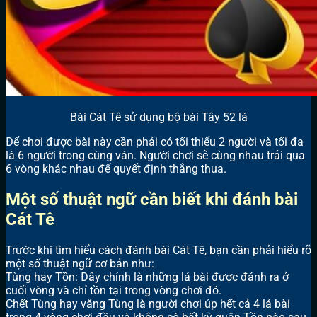
Bài Cát Tê sử dụng bộ bài Tây 52 lá
Để chơi được bài này cần phải có tối thiểu 2 người và tối đa
là 6 người trong cùng ván. Người chơi sẽ cùng nhau trải qua
6 vòng khác nhau để quyết định thắng thua.
Một số thuật ngữ cần biết khi đánh bài
Cát Tê
Trước khi tìm hiểu cách đánh bài Cát Tê, bạn cần phải hiểu rõ
một số thuật ngữ cơ bản như:
Tùng hay Tồn: Đây chính là những lá bài được đánh ra ở
cuối vòng và chỉ tồn tại trong vòng chơi đó.
Chết Tùng hay văng Tùng là người chơi úp hết cả 4 lá bài