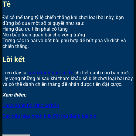
Tê
Để có thể tăng tỷ lệ chiến thắng khi chơi loại bài này, bạn
đừng bỏ qua một số bí quyết như sau:
Hàng đầu ưu tiên phải có tùng
Nên bảo toàn quân bài cho vòng trưng
Trưng các lá bài và bắt bài phù hợp để bứt phá về đích và
chiến thắng.
Lời kết
Trên đây là
cách đánh bài Cát Tê
chi tiết dành cho bạn mới.
Hy vọng những ai sau khi tham khảo sẽ biết chơi loại bài này
và có thể dành chiến thắng để nhận được tiền đặt cược.
Xem thêm:
Cách đánh bài Uno cơ bản
Các dấu hiệu nhận biết đối thủ đánh bài bịp