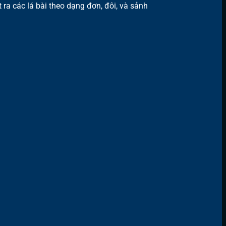
t ra các lá bài theo dạng đơn, đôi, và sảnh