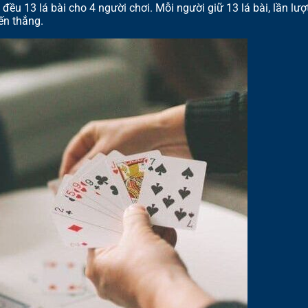
a đều 13 lá bài cho 4 người chơi. Mỗi người giữ 13 lá bài, lần lượ
ến thắng.