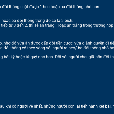
a đôi thông chặt được 1 heo hoặc ba đôi thông nhỏ hơn
3 hoặc ba đôi thông trong đó có lá 3 bích.
iếp từ 3 đến 2, thì sẽ ăn trắng. Hoặc ăn trắng trong trường hợp 
o, nhờ đó vừa ăn được gấp đôi tiền cược, vừa giành quyền đi ti
ba đôi thông có theo vòng với người ra heo/ ba đôi thông nhỏ hơ
 bất kỳ hoặc tứ quý nhỏ hơn. Đối với người chơi giữ bốn đôi th
au khi có người về nhất, những người còn lại tiến hành xét bài, n