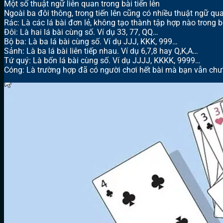
Một số thuật ngữ liên quan trong bài tiến lên
Ngoài ba đôi thông, trong tiến lên cũng có nhiều thuật ngữ qu
Rác: Là các lá bài đơn lẻ, không tạo thành tập hợp nào trong b
Đôi: Là hai lá bài cùng số. Ví dụ 33, 77, QQ…
Bộ ba: Là ba lá bài cùng số. Ví dụ JJJ, KKK, 999…
Sảnh: Là ba lá bài liên tiếp nhau. Ví dụ 6,7,8 hay Q,K,A…
Tứ quý: Là bốn lá bài cùng số. Ví dụ JJJJ, KKKK, 9999…
Cóng: Là trường hợp đã có người chơi hết bài mà bạn vẫn ch