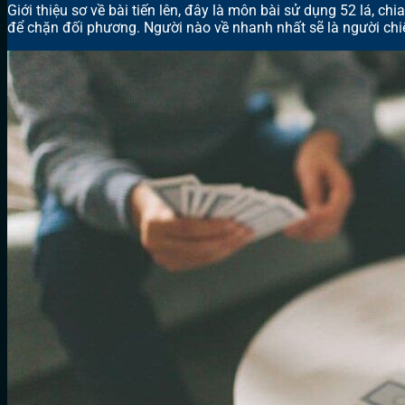
Giới thiệu sơ về bài tiến lên, đây là môn bài sử dụng 52 lá, chi
để chặn đối phương. Người nào về nhanh nhất sẽ là người chi