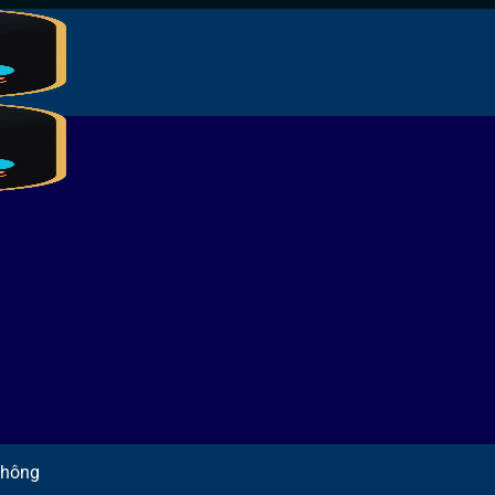
 thông