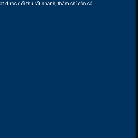
hạt được đối thủ rất nhanh, thậm chí còn có