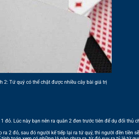
h 2: Tứ quý có thể chặt được nhiều cây bài giá trị
 1 đỏ. Lúc này bạn nên ra quân 2 đen trước tiên để dụ đối thủ c
ra 2 đỏ, sau đó người kế tiếp lại ra tứ quý, thì người đền tiền s
 tính toán xem có những lá nào chưa ra, từ đó suy ra tỷ lệ tứ qu