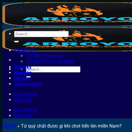
Bỏ
qua
nội
dung
Tải Win79
Tải Win79 cho Ios
Tải Win79 cho Android
Đăng ký
Nạp tiền
Rút tiền
Casino online
Đăng Nhập
Đăng Ký
Đăng Nhập
Đăng Ký
WIN79
»
Tứ quý chặt được gì khi chơi tiến lên miền Nam?