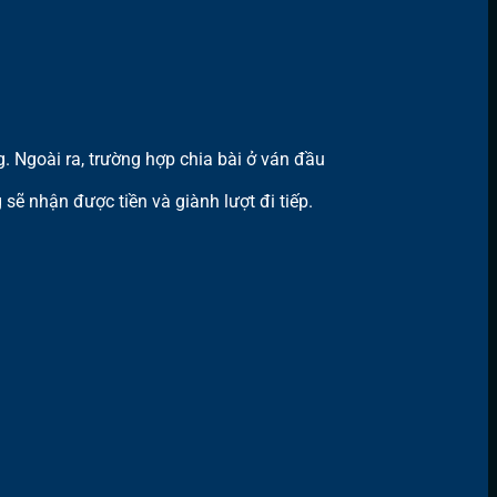
g. Ngoài ra, trường hợp chia bài ở ván đầu
sẽ nhận được tiền và giành lượt đi tiếp.