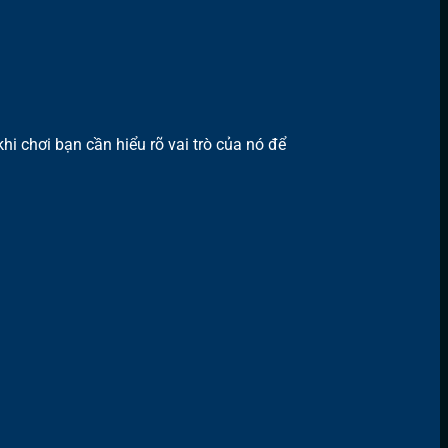
hi chơi bạn cần hiểu rõ vai trò của nó để