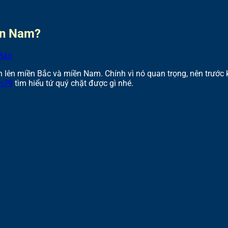
iền Nam?
Bảo
n lên miền Bắc và miền Nam. Chính vì nó quan trọng, nên trước k
n79
tìm hiểu tứ quý chặt được gì nhé.