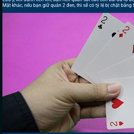
Mặt khác, nếu bạn giữ quân 2 đen, thì sẽ có tỷ lệ bị chặt bằng