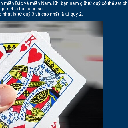
n lên miền Bắc và miền Nam. Khi bạn nắm giữ tứ quý có thể sát p
 gồm 4 lá bài cùng số.
p nhất là tứ quý 3 và cao nhất là tứ quý 2.