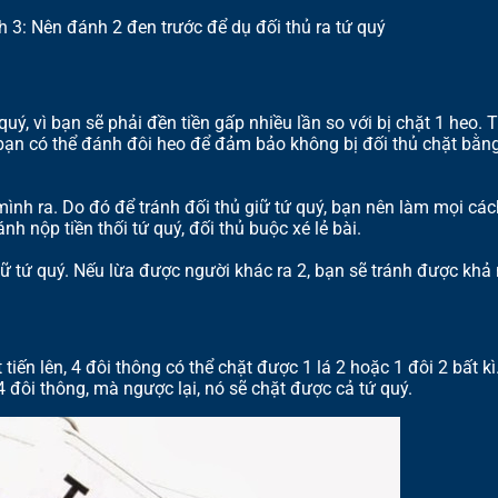
h 3: Nên đánh 2 đen trước để dụ đối thủ ra tứ quý
uý, vì bạn sẽ phải đền tiền gấp nhiều lần so với bị chặt 1 heo. 
 bạn có thể đánh đôi heo để đảm bảo không bị đối thủ chặt bằng 
nh ra. Do đó để tránh đối thủ giữ tứ quý, bạn nên làm mọi cách 
h nộp tiền thối tứ quý, đối thủ buộc xé lẻ bài.
 tứ quý. Nếu lừa được người khác ra 2, bạn sẽ tránh được khả 
t tiến lên, 4 đôi thông có thể chặt được 1 lá 2 hoặc 1 đôi 2 bất
4 đôi thông, mà ngược lại, nó sẽ chặt được cả tứ quý.