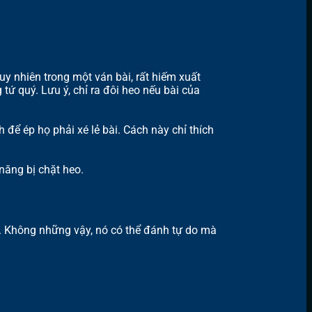
Tuy nhiên trong một ván bài, rất hiếm xuất
tứ quý. Lưu ý, chỉ ra đôi heo nếu bài của
để ép họ phải xé lẻ bài. Cách này chỉ thích
năng bị chặt heo.
 kì. Không những vậy, nó có thể đánh tự do mà