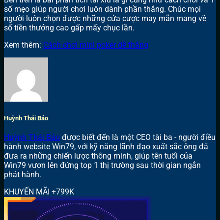
số mẹo giúp người chơi luôn dành phần thắng. Chúc mọi
người luôn chọn được những cửa cược may mắn mang về
số tiền thưởng cao gấp mấy chục lần.
Xem thêm:
Cách chơi mini poker dễ thắng
Huỳnh Thái Bảo
Huỳnh Thái Bảo
được biết đến là một CEO tài ba - người điều
hành website Win79, với kỹ năng lãnh đạo xuất sắc ông đã
đưa ra những chiến lược thông minh, giúp tên tuổi của
Win79 vươn lên đứng top 1 thị trường sau thời gian ngắn
phát hành.
KHUYẾN MÃI +799K