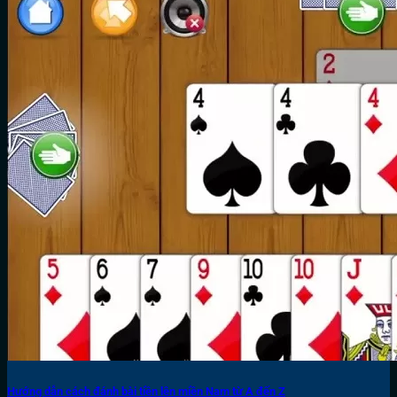
Hướng dẫn cách đánh bài tiền lên miền Nam từ A đến Z