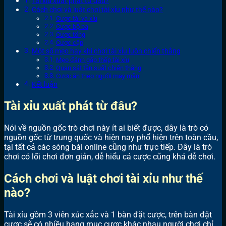
Tài xỉu xuất phát từ đâu?
Cách chơi và luật chơi tài xỉu như thế nào?
Cược tài và xỉu
Cược bộ ba
Cược tổng
Cược cặp
Một số mẹo hay khi chơi tài xỉu luôn chiến thắng
Mẹo đánh gấp thếp tài xỉu
Quan sát tần suất chiến thắng
Cược ăn theo người may mắn
Kết luận
Tài xỉu xuất phát từ đâu?
Nói về nguồn gốc trò chơi này ít ai biết được, dây là trò có
nguồn gốc từ trung quốc và hiện nay phổ hiện trên toàn cầu,
tại tất cả các sòng bài online cũng như trực tiếp. Đây là trò
chơi có lối chơi đơn giản, dễ hiểu cá cược cũng khá dễ chơi.
Cách chơi và luật chơi tài xỉu như thế
nào?
Tài xỉu gồm 3 viên xúc xắc và 1 bàn đặt cược, trên bàn đặt
cược sẽ có nhiều hạng mục cược khác nhau người chơi chỉ