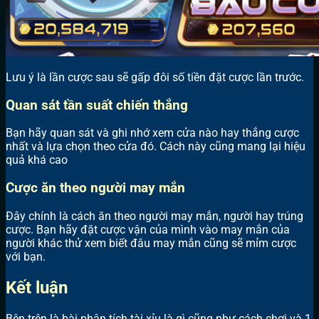
Lưu ý là lần cược sau sẽ gấp đôi số tiền đặt cược lần trước.
Quan sát tần suất chiến thắng
Bạn hãy quan sát và ghi nhớ xem cửa nào hay thắng cược
nhất và lựa chọn theo cửa đó. Cách này cũng mang lại hiệu
quả khá cao
Cược ăn theo người may mắn
Đây chính là cách ăn theo người may mắn, người hay trúng
cược. Bạn hãy đặt cược vận của mình vào may mắn của
người khác thử xem biết đâu may mắn cũng sẽ mỉm cược
với bạn.
Kết luận
Bên trên là bài phân tích tài xỉu là gì cũng như cách chơi và 1