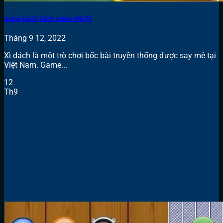
Game bài Xì Dách online Win79
Tháng 9 12, 2022
Xì dách là một trò chơi bốc bài truyền thống được say mê tại
Việt Nam. Game...
12
Th9