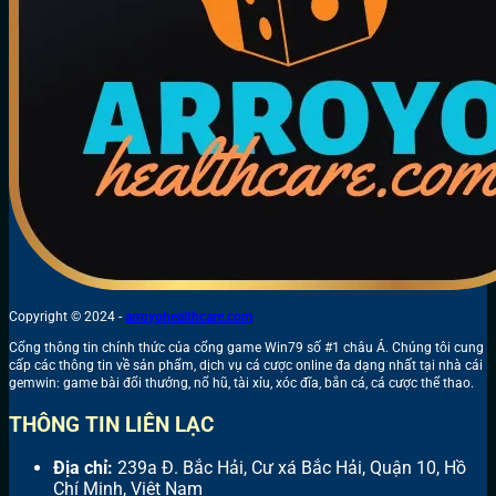
Copyright © 2024 -
arroyohealthcare.com
Cổng thông tin chính thức của cổng game Win79 số #1 châu Á. Chúng tôi cung
cấp các thông tin về sản phẩm, dịch vụ cá cược online đa dạng nhất tại nhà cái
gemwin: game bài đổi thưởng, nổ hũ, tài xỉu, xóc đĩa, bắn cá, cá cược thể thao.
THÔNG TIN LIÊN LẠC
Địa chỉ:
239a Đ. Bắc Hải, Cư xá Bắc Hải, Quận 10, Hồ
Chí Minh, Việt Nam