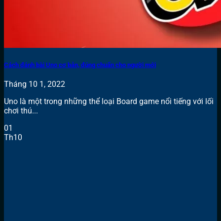
Cách đánh bài Uno cơ bản, đúng chuẩn cho người mới
Tháng 10 1, 2022
Uno là một trong những thể loại Board game nổi tiếng với lối
chơi thú...
01
Th10