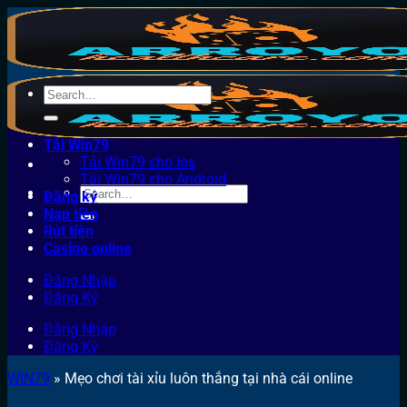
Bỏ
qua
nội
dung
Tải Win79
Tải Win79 cho Ios
Tải Win79 cho Android
Đăng ký
Nạp tiền
Rút tiền
Casino online
Đăng Nhập
Đăng Ký
Đăng Nhập
Đăng Ký
WIN79
»
Mẹo chơi tài xỉu luôn thắng tại nhà cái online