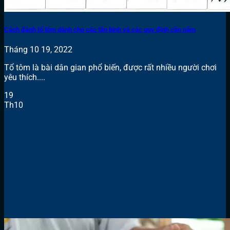
Cách đánh tổ tôm dành cho các tân binh và các quy định cần nắm
Tháng 10 19, 2022
Tổ tôm là bài dân gian phổ biến, được rất nhiều người chơi
yêu thích....
19
Th10