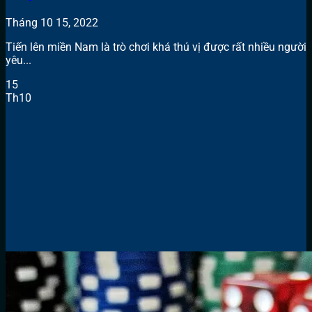
Tháng 10 15, 2022
Tiến lên miền Nam là trò chơi khá thú vị được rất nhiều người
yêu...
15
Th10