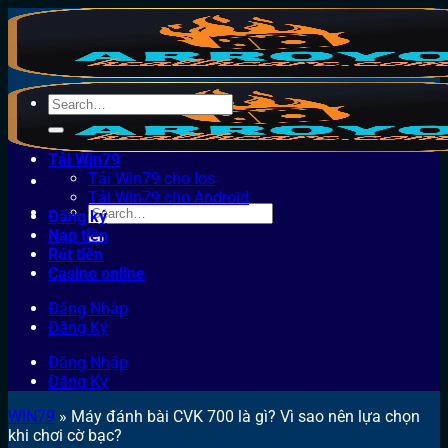
Bỏ
qua
nội
dung
Tải Win79
Tải Win79 cho Ios
Tải Win79 cho Android
Đăng ký
Nạp tiền
Rút tiền
Casino online
Đăng Nhập
Đăng Ký
Đăng Nhập
Đăng Ký
WIN79
»
Máy đánh bài CVK 700 là gì? Vì sao nên lựa chọn
khi chơi cờ bạc?