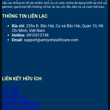
cấp các thông tin về sản phẩm, dịch vụ cá cược online đa dạng nhất tại nhà cái
gemwin: game bài đổi thưởng, nổ hũ, tài xỉu, xóc đĩa, bắn cá, cá cược thể thao.
THÔNG TIN LIÊN LẠC
Địa chỉ:
239a Đ. Bắc Hải, Cư xá Bắc Hải, Quận 10, Hồ
Chí Minh, Việt Nam
Hotline:
0910513748
Email:
support
@arroyohealthcare.com
LIÊN KẾT HỮU ÍCH
NẠP TIỀN
RÚT TIỀN
TẢI WIN79 IOS
TẢI WIN79 ANDROID
ĐĂNG KÝ TÀI KHOẢN