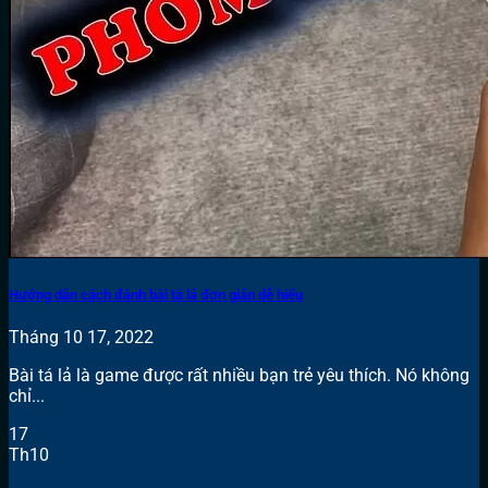
Hướng dẫn cách đánh bài tá lả đơn giản dễ hiểu
Tháng 10 17, 2022
Bài tá lả là game được rất nhiều bạn trẻ yêu thích. Nó không
chỉ...
17
Th10