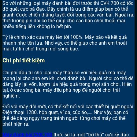
So với những loại máy đánh bài đời trước thì CVK 700 có tốc
độ quét cực bá đạo. Đây chính là ưu điểm giúp bạn có thể
giành được chiến thắng tuyệt đối trong các ván bài. Ngoài ra,
thời lượng pin dài có thể giúp cho các bạn chơi thoải mái
nhiều tiếng liền không lo hết pin.
Tỷ lệ chính xác của máy lên tới 100%. Máy báo về kết quả
nhanh như tên lửa. Nhờ vậy, có thể giúp cho anh em thoải
mái, tự tin chơi trong mọi sòng bạc.
Chi phí tiết kiệm
Chi phí đầu tư cho loại máy thấp so với hiệu quả mà máy
mang lại cho anh em khi chơi đánh bài. Người chơi có thể dễ
dàng lấy lại vốn, lượm lúa hiệu quả trong mọi sân chơi. Hiện
tại, ở các sòng bài máy đều phù hợp để người chơi trải
nghiệm.
Đối với máy đời mới, có thể kết nối với các thiết bị quét ngoài:
Điện thoại 1280, hộp quẹt, ví da, cúc áo,…. Như vậy, bạn có
thể dễ dàng ngụy trang tránh người từng chơi máy có thể
phát hiện ra.
Máy đánh bài CVK 700
thực sự là một “trợ thủ” cực kỳ đắc