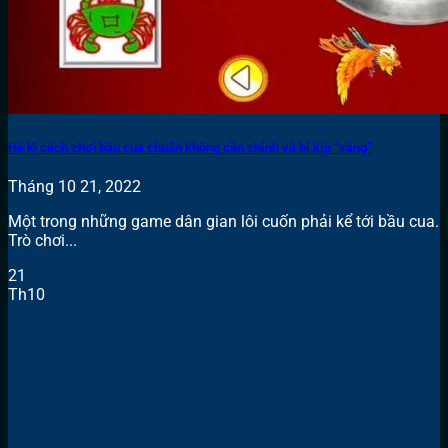
Hé lộ cách chơi bầu cua chuẩn không cần chỉnh và bí kíp “vàng”
Tháng 10 21, 2022
Một trong những game dân gian lôi cuốn phải kể tới bầu cua.
Trò chơi...
21
Th10