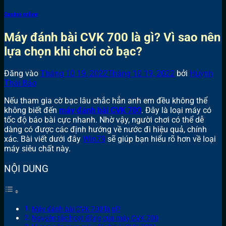
Casino online
Máy đánh bài CVK 700 là gì? Vì sao nên
lựa chọn khi chơi cờ bạc?
Đăng vào
Tháng 10 19, 2022
Tháng 10 19, 2022
bởi
Huỳnh
Thái Bảo
Nếu tham gia cờ bạc lâu chắc hẳn anh em đều không thể
không biết đến
máy đánh bài CVK 700
. Đây là loại máy có
tốc độ báo bài cực nhanh. Nhờ vậy, người chơi có thể dễ
dàng có được các định hướng về nước đi hiệu quả, chính
xác. Bài viết dưới đây
Win79
sẽ giúp bạn hiểu rõ hơn về loại
máy siêu chất này.
NỘI DUNG
Máy đánh bài CVK 700 là gì?
Nguyên tắc hoạt động của máy CVK 700