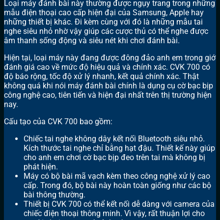
Loại máy đánh bài này thường được ngụy trang trong những
mẫu điện thoại cao cấp hiện đại của Samsung, Apple hay
những thiết bị khác. Đi kèm cùng với đó là những mẫu tai
nghe siêu nhỏ nhờ vậy giúp các cược thủ có thể nghe được
âm thanh sống động và siêu nét khi chơi đánh bài.
Hiện tại, loại máy này đang được đông đảo anh em trong giớ
đánh giá cao về mức độ hiệu quả và chính xác. CVK 700 có
độ báo rộng, tốc độ xử lý nhanh, kết quả chính xác. Thật
không quá khi nói máy đánh bài chính là dụng cụ cờ bạc bịp
công nghệ cao, tiên tiến và hiện đại nhất trên thị trường hiện
nay.
Cấu tạo của CVK 700 bao gồm:
Chiếc tai nghe không dây kết nối Bluetooth siêu nhỏ.
Kích thước tai nghe chỉ bằng hạt đậu. Thiết kế này giúp
cho anh em chơi cờ bạc bịp đeo trên tai mà không bị
phát hiện.
Máy có bộ bài mã vạch kèm theo công nghệ xử lý cao
cấp. Trong đó, bộ bài này hoàn toàn giống như các bộ
bài thông thường.
Thiết bị CVK 700 có thể kết nối dễ dàng với camera của
chiếc điện thoại thông minh. Vì vậy, rất thuận lợi cho