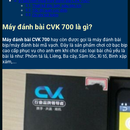
Vì sao nên mua máy đánh bài CVK 700?
Thiết kế đặc biệt, siêu tiện ích
Tốc độ quét cực đỉnh
Chi phí tiết kiệm
Máy đánh bài CVK 700 là gì?
Máy đánh bài CVK 700
hay còn được gọi là máy đánh bài
bịp/máy đánh bài mã vạch. Đây là sản phẩm chơi cờ bạc bịp
cao cấp phục vụ cho anh em khi chơi các loại bài chủ yếu là
bài lá như: Phỏm tá lả, Liêng, Ba cây, Sâm lốc, Xì tố, Binh xập
xám,….